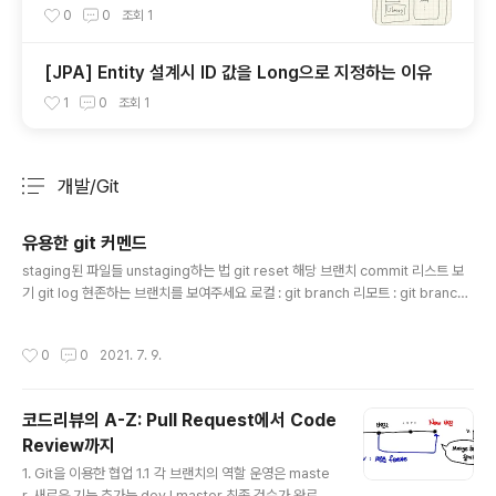
떻게 실행하는 것인가
0
0
조회
1
[JPA] Entity 설계시 ID 값을 Long으로 지정하는 이유
1
0
조회
1
개발/Git
분류 전체보기
주요 글 목록
유용한 git 커멘드
글 내용
staging된 파일들 unstaging하는 법 git reset 해당 브랜치 commit 리스트 보
기 git log 현존하는 브랜치를 보여주세요 로컬 : git branch 리모트 : git branch
-r 왜 매 번 git add 를 해줘야할까? → 여러개의 파일을 수정. 그런데 두 가지 이상
으로 커밋을 나눠야할 경우가 있습니다. 예를 들어 하나는 회원가입 수정. 다른 하나
작성시간
0
0
2021. 7. 9.
는 로그인 수정 이라면 둘은 성격이 완전 다른거니까..! 참고 URL: https://stackov
erflow.com/questions/21134960/what-does-changes-not-staged-f
or-commit-mean GIT tag 보여주기 description 없이 git tag description
코드리뷰의 A-Z: Pull Request에서 Code
함께 git ..
Review까지
글 내용
1. Git을 이용한 협업 1.1 각 브랜치의 역할 운영은 maste
r, 새로운 기능 추가는 dev ! master 최종 검수가 완료된